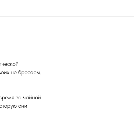
ической
воих не бросаем.
.
 время за чайной
которую они