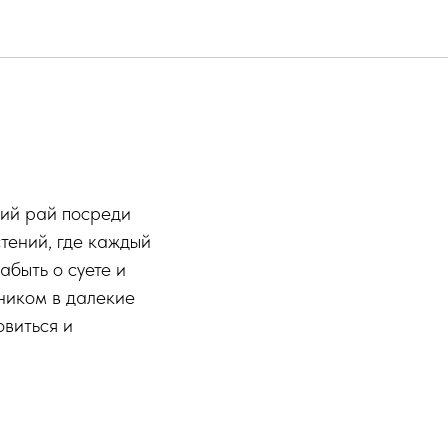
кий рай посреди
стений, где каждый
абыть о суете и
ником в далекие
овиться и