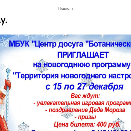
ский сад приглашает на н
Новости
у.