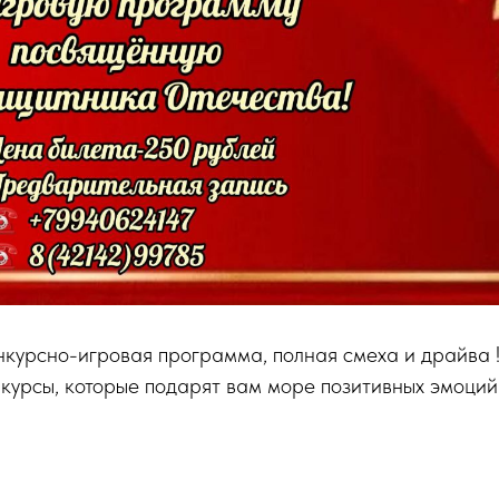
курсно-игровая программа, полная смеха и драйва 
курсы, которые подарят вам море позитивных эмоций