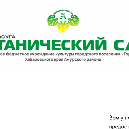
Вам у н
предост